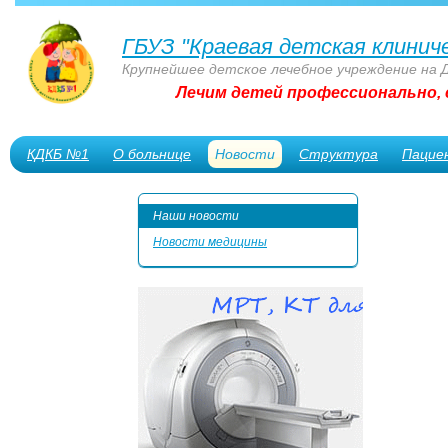
ГБУЗ "Краевая детская клинич
Крупнейшее детское лечебное учреждение на 
Лечим детей профессионально, 
КДКБ №1
О больнице
Новости
Структура
Пацие
Сотрудникам
Наши новости
Новости медицины