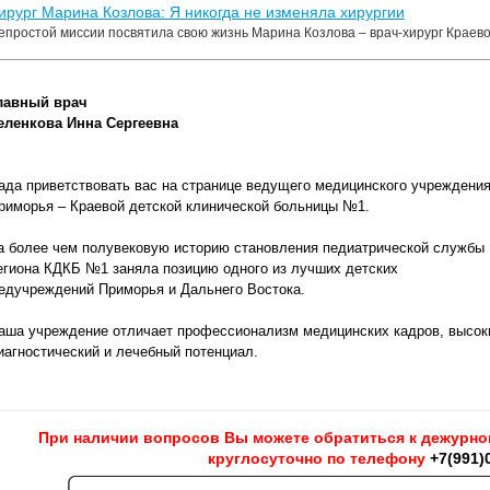
ирург Марина Козлова: Я никогда не изменяла хирургии
епростой миссии посвятила свою жизнь Марина Козлова – врач-хирург Краев
лавный врач
еленкова Инна Сергеевна
ада приветствовать вас на странице ведущего медицинского учреждени
риморья – Краевой детской клинической больницы №1.
а более чем полувековую историю становления педиатрической службы
егиона КДКБ №1 заняла позицию одного из лучших детских
едучреждений Приморья и Дальнего Востока.
аша учреждение отличает профессионализм медицинских кадров, высок
иагностический и лечебный потенциал.
При наличии вопросов Вы можете обратиться к дежурн
круглосуточно по телефону
+7(991)