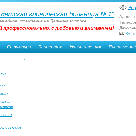
Вер
 детская клиническая больница №1"
Адрес:
г
лечебное учреждение на Дальнем востоке
Телефо
й профессионально, с любовью и вниманием!
Дежурны
Конт
Структура
Пациентам
Напишите нам
Платные мед
ских
№1"
ация
твление
льности
есении
ролирующие