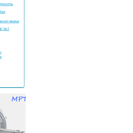
упность
дан
ного врача
КБ №1
и
х