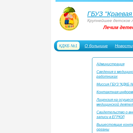
ГБУЗ "Краевая
Крупнейшее детское 
Лечим дете
КДКБ №1
О больнице
Новости
Сотрудникам
Администрация
Сведения о медицин
работниках
Миссия ГБУЗ "КДКБ 
Контактная информ
Лицензия на осущес
медицинской деяте
Свидетельство о вн
записи в ЕГРЮЛ
Вышестоящие конт
органы