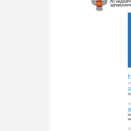
Н
2
О
Л
2
М
И
к
2