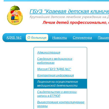
ГБУЗ "Краевая детская клинич
Крупнейшее детское лечебное учреждение на 
Лечим детей профессионально, 
КДКБ №1
О больнице
Новости
Структура
Пацие
Сотрудникам
Администрация
Сведения о медицинских
работниках
Миссия ГБУЗ "КДКБ №1"
Контактная информация
Лицензия на осуществление
медицинской деятельности
Свидетельство о внесении
записи в ЕГРЮЛ
Вышестоящие контролирующие
органы