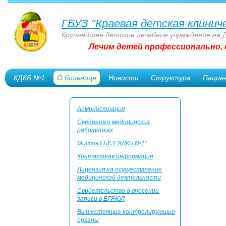
ГБУЗ "Краевая детская клинич
Крупнейшее детское лечебное учреждение на 
Лечим детей профессионально, 
КДКБ №1
О больнице
Новости
Структура
Пацие
Сотрудникам
Администрация
Сведения о медицинских
работниках
Миссия ГБУЗ "КДКБ №1"
Контактная информация
Лицензия на осуществление
медицинской деятельности
Свидетельство о внесении
записи в ЕГРЮЛ
Вышестоящие контролирующие
органы