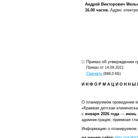
Андрей Викторович Мельник
16.00 часов.
Адрес электр
Приказ об утверждении 
Приказ от 14.09.2021
Скачать
(888,0 КБ)
И Н Ф О Р М А Ц И О Н Н Ы 
О планируемом проведении
«Краевая детская клиническ
с
января 2026 года
—
июнь 
администрация, приемная гла
Информацию о планируемом л
на нашем сайте:
http://pkdkb1