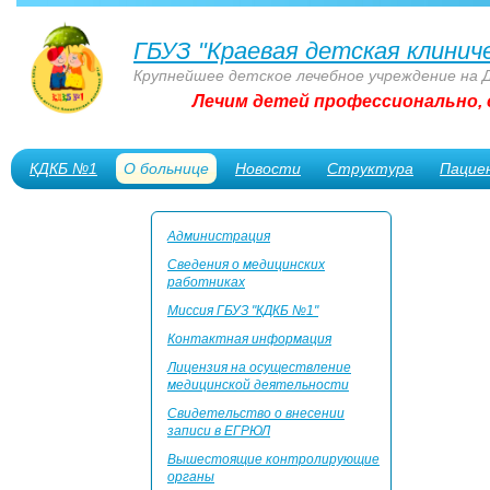
ГБУЗ "Краевая детская клинич
Крупнейшее детское лечебное учреждение на 
Лечим детей профессионально, 
КДКБ №1
О больнице
Новости
Структура
Пацие
Сотрудникам
Администрация
Сведения о медицинских
работниках
Миссия ГБУЗ "КДКБ №1"
Контактная информация
Лицензия на осуществление
медицинской деятельности
Свидетельство о внесении
записи в ЕГРЮЛ
Вышестоящие контролирующие
органы