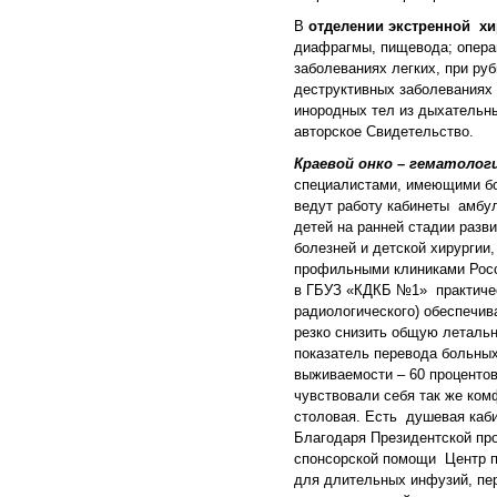
В
отделении экстренной х
диафрагмы, пищевода; операц
заболеваниях легких, при ру
деструктивных заболеваниях 
инородных тел из дыхательн
авторское Свидетельство.
Краевой онко – гематолог
специалистами, имеющими бо
ведут работу кабинеты амбул
детей на ранней стадии разв
болезней и детской хирургии
профильными клиниками Росси
в ГБУЗ «КДКБ №1» практическ
радиологического) обеспечив
резко снизить общую летальн
показатель перевода больных
выживаемости – 60 процентов
чувствовали себя так же ком
столовая. Есть душевая каби
Благодаря Президентской про
спонсорской помощи Центр п
для длительных инфузий, пере