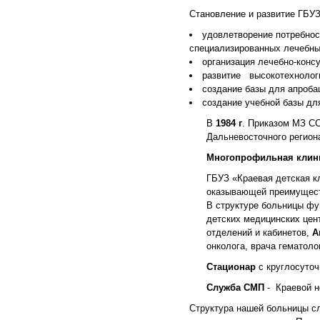
Становление и развитие ГБ
удовлетворение потребнос
специализированных лечебны
организация лечебно-конс
развитие высокотехнолог
создание базы для апроба
создание учебной базы дл
В
1984 г
. Приказом МЗ СС
Дальневосточного регион
Многопрофильная клини
ГБУЗ «Краевая детская кл
оказывающей преимущест
В структуре больницы ф
детских медицинских цен
отделений и кабинетов,
А
онколога, врача гематоло
Стационар
с круглосуто
Служба СМП
- Краевой н
Структура нашей больницы сл