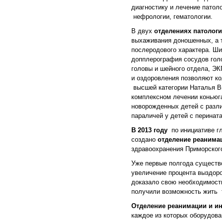
диагностику и лечение патол
нефрологии, гематологии.
В двух
отделениях патолог
выхаживания доношенных, а 
послеродового характера. Ши
допплерография сосудов гол
головы и шейного отдела, ЭК
и оздоровления позволяют ко
высшей категории Наталья Ви
комплексном лечении коньюг
новорожденных детей с разли
параличей у детей с перинат
В 2013 году
по инициативе гл
создано
отделение реанима
здравоохранения Приморского
Уже первые полгода существо
увеличение процента выздор
доказало свою необходимост
получили возможность жить т
Отделение реанимации и и
каждое из которых оборудова