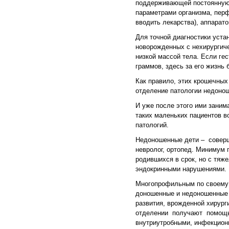
поддерживающей постоянную 
параметрами организма, пер
вводить лекарства), аппарат
Для точной диагностики уста
новорожденных с нехирургиче
низкой массой тела. Если гес
граммов, здесь за его жизнь 
Как правило, этих крошечных 
отделение патологии недонош
И уже после этого ими заним
таких маленьких пациентов в
патологий.
Недоношенные дети – соверше
невролог, ортопед. Минимум 
родившихся в срок, но с тя
эндокринными нарушениями.
Многопрофильным по своему
доношенные и недоношенные 
развития, врожденной хирур
отделении получают помощь 
внутриутробными, инфекцион