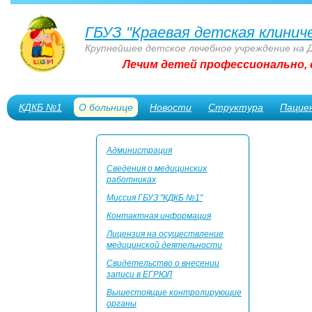
ГБУЗ "Краевая детская клинич
Крупнейшее детское лечебное учреждение на 
Лечим детей профессионально, 
КДКБ №1
О больнице
Новости
Структура
Пацие
Сотрудникам
Администрация
Сведения о медицинских
работниках
Миссия ГБУЗ "КДКБ №1"
Контактная информация
Лицензия на осуществление
медицинской деятельности
Свидетельство о внесении
записи в ЕГРЮЛ
Вышестоящие контролирующие
органы