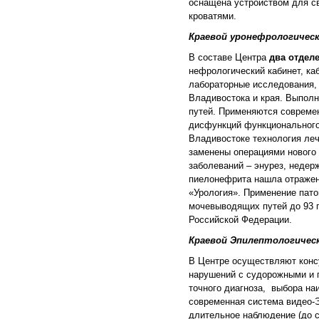
оснащена устройством для с
кроватями.
Краевой уронефрологически
В составе Центра
два отдел
нефрологический кабинет, ка
лабораторные исследования,
Владивостока и края. Выпол
путей. Применяются современ
дисфункций функционального 
Владивостоке технология ле
заменены операциями нового
заболеваний – энурез, недер
пиелонефрита нашла отражени
«Урология». Применение пат
мочевыводящих путей до 93 п
Российской Федерации.
Краевой Эпилептологичес
В Центре осуществляют консу
нарушений с судорожными и 
точного диагноза, выбора на
современная система видео-
длительное наблюдение (до с