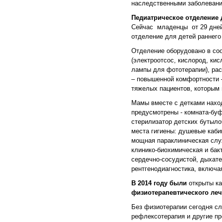
наследственными заболевани
Педиатрическое отделение 
Сейчас младенцы от 29 дней
отделение для детей раннего
Отделение оборудовано в соо
(электроотсос, кислород, ки
лампы для фототерапии), рас
– повышенной комфортности –
тяжелых пациентов, которым
Мамы вместе с детками нахо
предусмотрены - комната-буф
стерилизатор детских бутыло
места гигиены: душевые каб
мощная параклиническая служ
клинико-биохимическая и бак
сердечно-сосудистой, дыхате
рентгенодиагностика, включа
В 2014 году были
открыты ка
физиотерапевтического леч
Без физиотерапии сегодня сл
рефлексотерапия и другие п