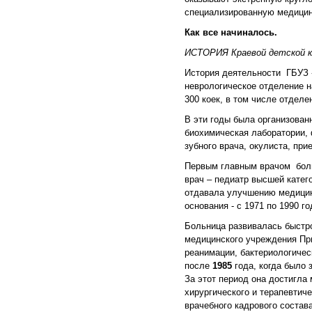
специализированную медицин
Как все начиналось.
ИСТОРИЯ Краевой детской к
История деятельности ГБУЗ
неврологическое отделение н
300 коек, в том числе отделе
В эти годы была организован
биохимическая лаборатории, 
зубного врача, окулиста, при
Первым главным врачом бо
врач – педиатр высшей катег
отдавала улучшению медицин
основания - с 1971 по 1990 г
Больница развивалась быстро
медицинского учреждения При
реанимации, бактериологиче
после
1985
года, когда было 
За этот период она достигла
хирургического и терапевтич
врачебного кадрового состава