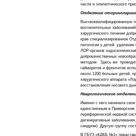
числе и эпилептического при
Отделение оториноларинг
Высококвалифицированную пом
воспалительных заболеваний 
хирургического лечения добр
крае специализированное Отд
патологии у детей: удаление
ЛОР-органов эндоскопическим
доброкачественных новообра
методом. Здесь же проводитс
гайморитов и фронтитов исп
около 1200 больных детей, п
хирургического аппарата «Л
восстановления носового дых
Неврологическое отделен
Именно с него начинала свое
единственным в Приморском к
периферической нервной сис
дегенеративные заболевания
синдром). Другую группу сос
В ГБУЗ «КДКБ №1» представ