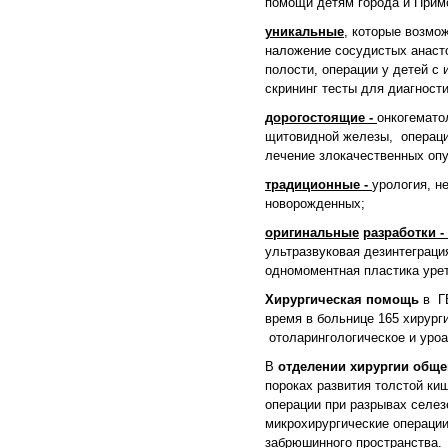
помощи детям города и Примо
уникальные
, которые возмо
наложение сосудистых анасто
полости, операции у детей с 
скрининг тесты для диагност
дорогостоящие -
онкогемато
щитовидной железы, операци
лечение злокачественных опу
традиционные -
урология, н
новорожденных;
оригинальные
разработки -
ультразвуковая дезинтеграци
одномоментная пластика уре
Хирургическая помощь
в ГБ
время в больнице 165 хирург
отоларингологическое и уро
В
отделении хирургии общ
пороках развития толстой к
операции при разрывах селез
микрохирургические операции
забрюшинного пространства.