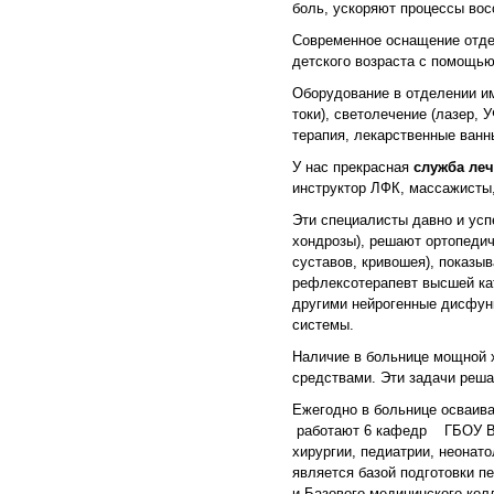
боль, ускоряют процессы вос
Современное оснащение отде
детского возраста с помощь
Оборудование в отделении им
токи), светолечение (лазер, 
терапия, лекарственные ванн
У нас прекрасная
служба ле
инструктор ЛФК, массажисты, 
Эти специалисты давно и усп
хондрозы), решают ортопедич
суставов, кривошея), показы
рефлексотерапевт высшей ка
другими нейрогенные дисфунк
системы.
Наличие в больнице мощной 
средствами. Эти задачи реш
Ежегодно в больнице осваив
работают 6 кафедр ГБОУ ВПО
хирургии, педиатрии, неонато
является базой подготовки 
и Базового медицинского кол