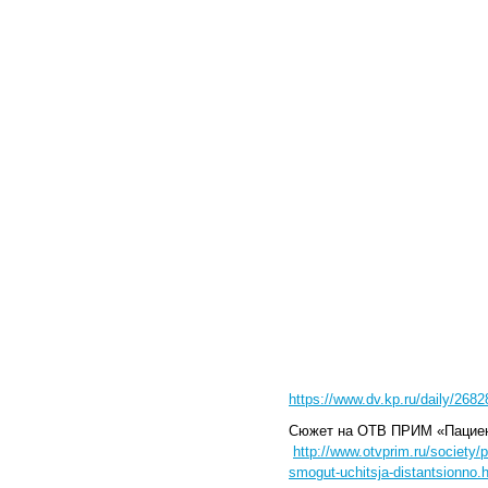
https://www.dv.kp.ru/daily/268
Сюжет на ОТВ ПРИМ «Пациент
http://www.otvprim.ru/society/
smogut-uchitsja-distantsionno.