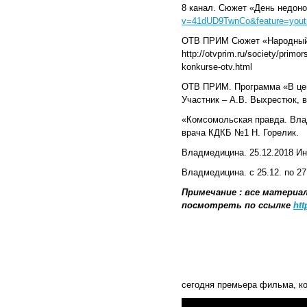
8 канал. Сюжет «День недон
v=41dUD9TwnCo&feature=yout
ОТВ ПРИМ Сюжет «Народный г
http://otvprim.ru/society/primo
konkurse-otv.html
ОТВ ПРИМ. Программа «В цен
Участник – А.В. Выхрестюк, в
«Комсомольская правда. Влад
врача КДКБ №1 Н. Горелик.
Владмедицина. 25.12.2018 Ин
Владмедицина. с 25.12. по 2
Примечание : все материа
посмотреть по ссылке
htt
сегодня премьера фильма, к