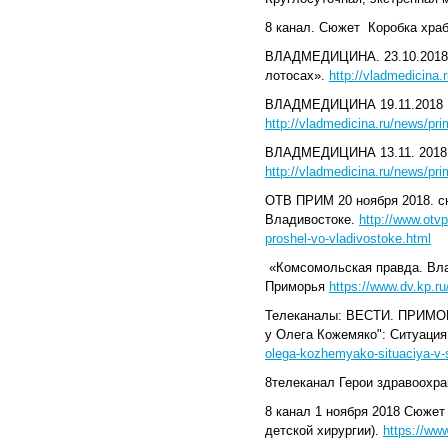
8 канал. Сюжет Коробка храб
ВЛАДМЕДИЦИНА. 23.10.2018 С
лотосах».
http://vladmedicina
ВЛАДМЕДИЦИНА 19.11.2018 р
http://vladmedicina.ru/news/pr
ВЛАДМЕДИЦИНА 13.11. 2018 п
http://vladmedicina.ru/news/pr
ОТВ ПРИМ 20 ноября 2018. с
Владивостоке.
http://www.otv
proshel-vo-vladivostoke.html
«Комсомольская правда. Влад
Приморья
https://www.dv.kp.r
Телеканалы: ВЕСТИ. ПРИМОРЬ
у Олега Кожемяко": Ситуаци
olega-kozhemyako-situaciya-v-
8телеканал Герои здравоохр
8 канал 1 ноября 2018 Сюжет
детской хирургии).
https://w