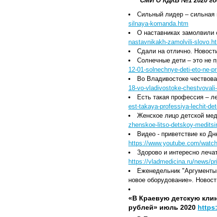
СМИ О КДКБ №1 2020 го
Сильный лидер – сильная 
silnaya-komanda.htm
О наставниках замолвили 
nastavnikakh-zamolvili-slovo.h
Сдали на отлично. Новости
Солнечные дети – это не п
12-01-solnechnye-deti-eto-ne-p
Во Владивостоке чествова
18-vo-vladivostoke-chestvovali
Есть такая профессия – ле
est-takaya-professiya-lechit-de
Женское лицо детской мед
zhenskoe-litso-detskoy-medits
Видео - приветствие ко Д
https://www.youtube.com/wat
Здорово и интересно леча
https://vladmedicina.ru/news/pr
Еженедельник "Аргументы 
новое оборудование». Новос
«В Краевую детскую кли
рублей» июль 2020
https: