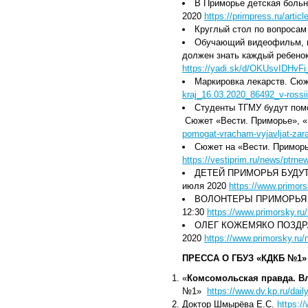
В Приморье детская больн
2020
https://primpress.ru/artic
Круглый стол по вопросам
Обучающий видеофильм, п
должен знать каждый ребенок
https://yadi.sk/d/OKUsvIDHvF
Маркировка лекарств. Сю
kraj_16.03.2020_86492_v-rossii
Студенты ТГМУ будут пом
Сюжет «Вести. Приморье», «
pomogat-vracham-vyjavljat-zar
Сюжет на «Вести. Примор
https://vestiprim.ru/news/ptrn
ДЕТЕЙ ПРИМОРЬЯ БУДУ
июля 2020
https://www.primor
ВОЛОНТЕРЫ ПРИМОРЬЯ О
12:30
https://www.primorsky.ru
ОЛЕГ КОЖЕМЯКО ПОЗДР
2020
https://www.primorsky.ru
ПРЕССА О ГБУЗ «КДКБ №1» 2
«
Комсомольская правда. В
№1»
https://www.dv.kp.ru/dai
Доктор Шмырёва Е.С.
https:/