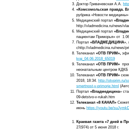
Доктор Гривачевская А.А.
htt
«Комсомольская правда. В
рубрика «Новости медицины»
Медицинский портал
«Владм
http://vladmedicina.ru/news/vl
Медицинский портал
«Владм
пациентам Приморья» от 1.0
Портал
«ВЛАДМЕДИЦИНА
»,
сhttp://vladmedicina.ru/news/p
Телеканал
«ОТВ ПРИМ»,
эфи
kraj_04.06.2018_65019
Телеканал
«ОТВ ПРИМ»
прог
неонатальным центром КДКБ
Телеканал
«ОТВ ПРИМ»
сюже
2018, 18:34.
http://otvprim.ru/
smertnost-v-primorje.html
(Авто
Портал
«Владмедицина
» ста
09-detstvo-v-rukah.htm
Телеканал «8 КАНАЛ»
Сюжет 
июнь
https://youtu.be/suJymk
Краевая газета «7 дней в П
27(974) от 5 июня 2018 г.