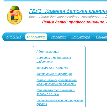
ГБУЗ "Краевая детская клинич
Крупнейшее детское лечебное учреждение на 
Лечим детей профессионально, 
КДКБ №1
О больнице
Новости
Структура
Пацие
Сотрудникам
Администрация
Сведения о медицинских
работниках
Миссия ГБУЗ "КДКБ №1"
Контактная информация
Лицензия на осуществление
медицинской деятельности
Свидетельство о внесении
записи в ЕГРЮЛ
Вышестоящие контролирующие
органы