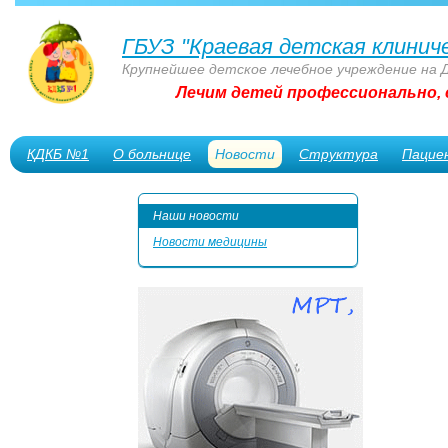
ГБУЗ "Краевая детская клинич
Крупнейшее детское лечебное учреждение на 
Лечим детей профессионально, 
КДКБ №1
О больнице
Новости
Структура
Пацие
Сотрудникам
Наши новости
Новости медицины