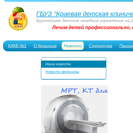
ГБУЗ "Краевая детская клинич
Крупнейшее детское лечебное учреждение на 
Лечим детей профессионально, 
КДКБ №1
О больнице
Новости
Структура
Пацие
Сотрудникам
Наши новости
Новости медицины