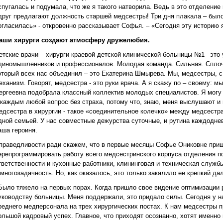
спугалась и подумала, что же я такого натворила. Ведь в это отделение
друг предлагают должность старшей медсестры! Три дня плакала – было 
огласилась» - откровенно рассказывает Софья. – «Сегодня эту историю 
аши хирурги создают атмосферу дружелюбия.
етские врачи – хирурги краевой детской клинической больницы №1– это
диномышленников и профессионалов. Молодая команда. Сильная. Сплоче
оторый всех нас объединил – это Екатерина Шмырева. Мы, медсестры, с
еханизм. Говорят, медсестра - это руки врача. А я скажу по – своему: 
ергеевна подобрала классный коллектив молодых специалистов. Я могу 
 каждым любой вопрос без страха, потому что, знаю, меня выслушают и
едсестра в хирургии - такое «соединительное колечко» между медсестр
дной семьей. У нас совместные дежурства суточные, и рутина каждодне
аша героиня.
праведливости ради скажем, что в первые месяцы Софье Ониковне приш
ерепрограммировать работу всего медсестринского корпуса отделения п
тветственности и кухонные работники, клининговая и техническая служб
 многозадачность. Но, как оказалось, это только закалило ее крепкий д
Было тяжело на первых порах. Когда пришло свое видение оптимизации 
уководству больницы. Меня поддержали, это придало силы. Сегодня у 
реднего медперсонала на трех хирургических постах. К нам медсестры 
ольшой кадровый успех. Главное, что приходят осознанно, хотят именно 