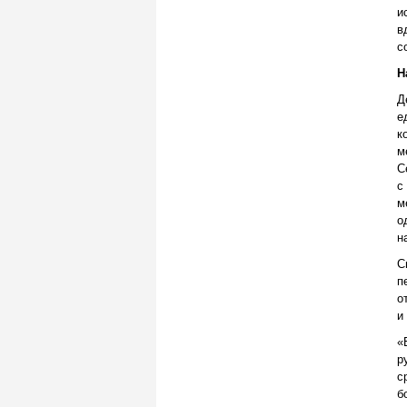
и
в
с
Н
Д
е
к
м
С
с
м
о
н
С
п
о
и
«
р
с
б