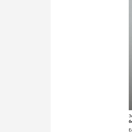
З
б
Е