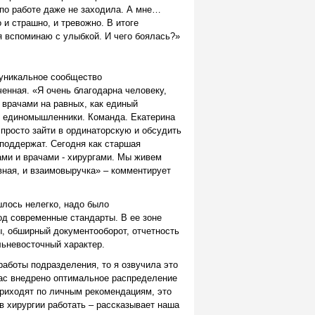
 по работе даже не заходила. А мне…
и страшно, и тревожно. В итоге
я вспоминаю с улыбкой. И чего боялась?»
 уникальное сообщество
нная. «Я очень благодарна человеку,
 врачами на равных, как единый
мы единомышленники. Команда. Екатерина
просто зайти в ординаторскую и обсудить
 поддержат. Сегодня как старшая
ами и врачами - хирургами. Мы живем
вная, и взаимовыручка» – комментирует
лось нелегко, надо было
од современные стандарты. В ее зоне
ы, обширный документооборот, отчетность
альневосточный характер.
работы подразделения, то я озвучила это
нас внедрено оптимальное распределение
приходят по личным рекомендациям, это
в хирургии работать – рассказывает наша