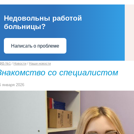
Недовольны работой
больницы?
Написать о проблеме
ДКБ №1
/
Новости
/
Наши новости
Знакомство со специалистом
6 января 2026