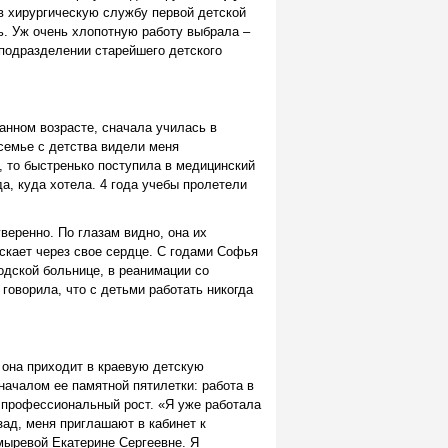
в хирургическую службу первой детской
ь. Уж очень хлопотную работу выбрала –
подразделении старейшего детского
анном возрасте, сначала училась в
 семье с детства видели меня
, то быстренько поступила в медицинский
а, куда хотела. 4 года учебы пролетели
веренно. По глазам видно, она их
скает через свое сердце. С годами Софья
одской больнице, в реанимации со
говорила, что с детьми работать никогда
 она приходит в краевую детскую
началом ее памятной пятилетки: работа в
 профессиональный рост. «Я уже работала
зад, меня приглашают в кабинет к
мыревой Екатерине Сергеевне. Я