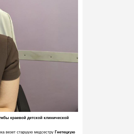
ужбы краевой детской клинической
ичка везет старшую медсестру
Гнетецкую