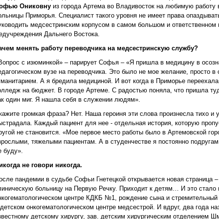
офью Ониковну
из города Артема во Владивосток на любимую работу 
ольницы Приморья. Специалист такого уровня не имеет права опаздыват
уководить медсестринским корпусом в самом большом и ответственном 
едучреждения Дальнего Востока.
ачем менять работу переводчика на медсестринскую службу?
Вопрос с изюминкой» – парирует Софья – «Я пришла в медицину в осозн
едагогическом вузе на переводчика. Это было не мое желание, просто в
уманитарием. А я бредила медициной. И вот когда в Приморье переехала
олледж на бюджет. В городе Артеме. С радостью поняла, что пришла туд
ак один миг. Я нашла себя в служении людям».
кажите громкая фраза? Нет. Наша героиня эти слова произнесла тихо и у
ыстрадала. Каждый пациент для нее - отдельная история, которую пропу
ругой не становится. «Мое первое место работы было в Артемовской гор
зрослыми, тяжелыми пациентам. А в студенчестве я постоянно подругам 
е буду».
икогда не говори никогда.
осле пандемии в судьбе Софьи Гнетецкой открывается новая страница –
линическую больницу на Первую Речку. Приходит к детям… И это стало 
нкогематологическом центре КДКБ №1, рождение сына и стремительный
 детском онкогематологическом центре медсестрой. И вдруг, два года на
звестному детскому хирургу, зав. детским хирургическим отделением Ш