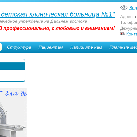
Вер
 детская клиническая больница №1"
Адрес:
г
лечебное учреждение на Дальнем востоке
Телефо
й профессионально, с любовью и вниманием!
Дежурны
Конт
Структура
Пациентам
Напишите нам
Платные мед