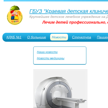
ГБУЗ "Краевая детская клинич
Крупнейшее детское лечебное учреждение на 
Лечим детей профессионально, 
КДКБ №1
О больнице
Новости
Структура
Пацие
Сотрудникам
Наши новости
Новости медицины