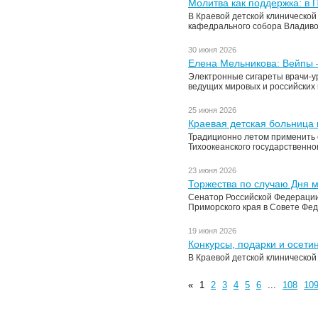
Молитва как поддержка: в
В Краевой детской клиническо
кафедрального собора Владиво
30 июня 2026
Елена Мельникова: Вейпы –
Электронные сигареты врачи-у
ведущих мировых и российских 
25 июня 2026
Краевая детская больница 
Традиционно летом применить с
Тихоокеанского государственно
23 июня 2026
Торжества по случаю Дня 
Сенатор Российской Федерации 
Приморского края в Совете Фе
19 июня 2026
Конкурсы, подарки и осети
В Краевой детской клиническо
«
1
2
3
4
5
6
...
108
10