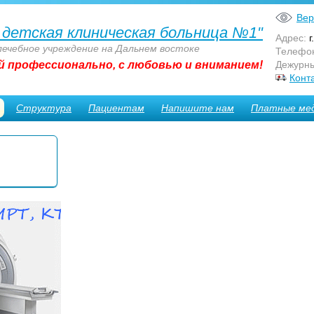
Вер
 детская клиническая больница №1"
Адрес:
г
лечебное учреждение на Дальнем востоке
Телефо
й профессионально, с любовью и вниманием!
Дежурны
Конт
Структура
Пациентам
Напишите нам
Платные мед