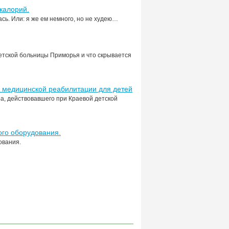
калорий.
лась. Или: я же ем немного, но не худею…
етской больницы Приморья и что скрывается
а медицинской реабилитации для детей
а, действовавшего при Краевой детской
ого оборудования.
ования.