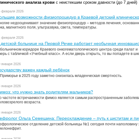
линического анализа крови
с неистекшим сроком давности (до 7 дней)
6 февраля 2026
ольшие возможности физиопроцедур в Краевой детский клиническ
ногие недооценивают значение физиопроцедур – методов лечения, основанн
ока, магнитного поля, ультразвука, света, температуры.
4 февраля 2026
 детской больнице на Первой Речке работает необычная инноваци
 больничном коридоре Краевого онкогематологического центра среди палат и
верь с табличкой «Учебный класс». А если дверь открыть, то вы попадете в шк
0 января 2026
осударству важен каждый ребёнок
 Приморье в 2025 году заметно снизилась младенческая смертность.
8 января 2026
имоз: что нужно знать родителям мальчиков?
о частоте встречаемости фимоз является самым распространенным заболева
оловозрелого возраста.
3 января 2026
ефролог Ольга Семешина: Переохлаждение – путь к циститам и 
ефрологическое отделение детской больницы №1 сегодня почти наполовину 
иелонефрит.
1 января 2026