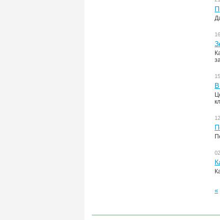
П
Д
1
З
К
з
1
В
Ц
к
1
П
П
0
К
К
«