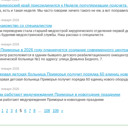
риморский край присоединился к Неделе популяризации подсчета 
а, есть и такая неделя. Мы часто говорим: ничего такого не ем, а вот поправи
6 января 2026
накомство со специалистом
ак переводчик стала старшей медсестрой хирургического отделения первой д
а буднями медсестринской службы. Наш рассказ о специалисте.
5 января 2026
 Приморье в 2026 году планируется создание современного центр
ентр расположится в здании бывшего детского реабилитационного онкоцентр
линической больнице №1 по адресу: улица Демьяна Бедного, 7.
2 января 2026
ервая детская больница Приморья получит порядка 60 единиц нов
ервая детская больница Приморья получит порядка 60 единиц нового оборуд
2 января 2026
ак работают медучреждения Приморья в новогодние праздники
ак работают медучреждения Приморья в новогодние праздники
1
2
3
4
5
6
7
8
...
108
109
»