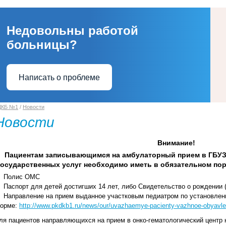
Недовольны работой
больницы?
Написать о проблеме
ДКБ №1
/
Новости
Новости
Внимание!
Пациентам записывающимся на амбулаторный прием в ГБУЗ
государственных услуг необходимо иметь в обязательном по
Полис ОМС
Паспорт для детей достигших 14 лет, либо Свидетельство о рождении (
Направление на прием выданное участковым педиатром по установлен
орме:
http://www.pkdkb1.ru/news/our/uvazhaemye-pacienty-vazhnoe-obyavlen
ля пациентов направляющихся на прием в онко-гематологический центр 