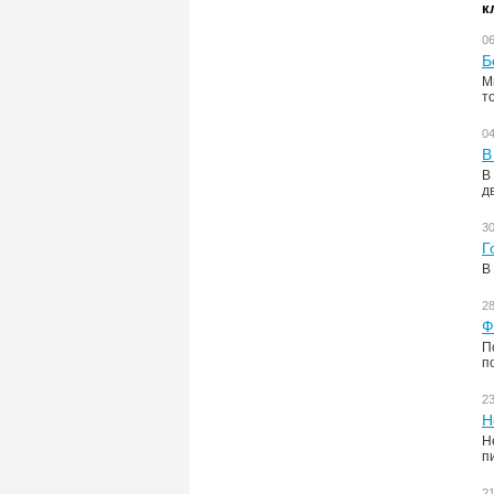
к
0
Б
М
т
0
В
В
д
3
Г
В
2
Ф
П
п
2
Н
Н
п
2