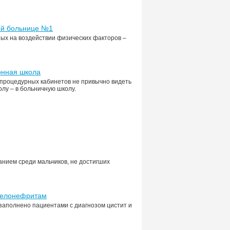
ой больнице №1
ых на воздействии физических факторов –
онная школа
 процедурных кабинетов не привычно видеть
олу – в больничную школу.
нием среди мальчиков, не достигших
пиелонефритам
заполнено пациентами с диагнозом цистит и