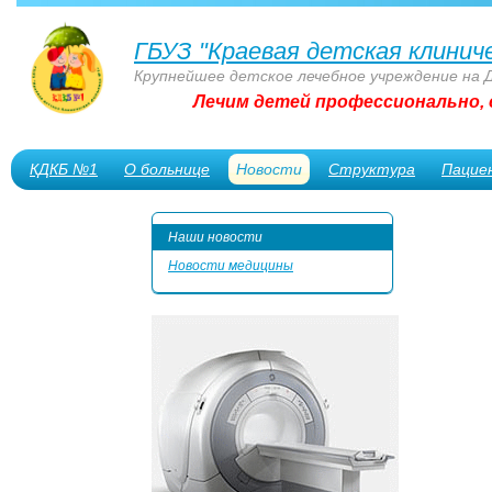
ГБУЗ "Краевая детская клинич
Крупнейшее детское лечебное учреждение на 
Лечим детей профессионально, 
КДКБ №1
О больнице
Новости
Структура
Пацие
Сотрудникам
Наши новости
Новости медицины